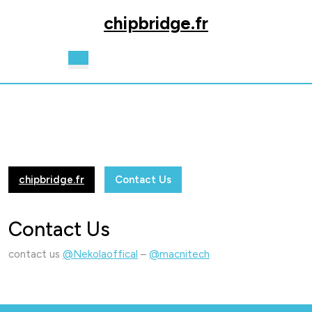
Skip
chipbridge.fr
to
content
Skip
Open
to
Button
content
chipbridge.fr
Contact Us
Contact Us
contact us
@Nekolaoffical
–
@macnitech