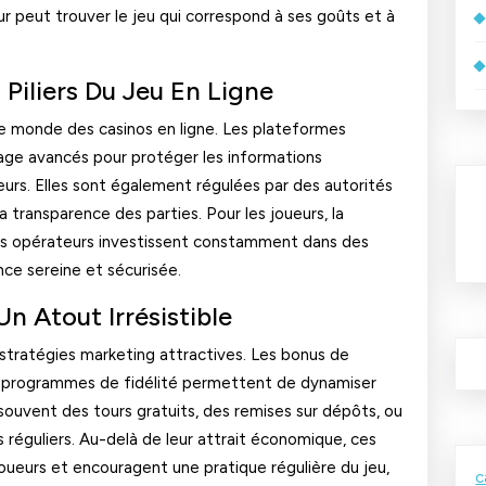
r peut trouver le jeu qui correspond à ses goûts et à
 Piliers Du Jeu En Ligne
le monde des casinos en ligne. Les plateformes
age avancés pour protéger les informations
teurs. Elles sont également régulées par des autorités
la transparence des parties. Pour les joueurs, la
les opérateurs investissent constamment dans des
nce sereine et sécurisée.
n Atout Irrésistible
 stratégies marketing attractives. Les bonus de
es programmes de fidélité permettent de dynamiser
 souvent des tours gratuits, des remises sur dépôts, ou
s réguliers. Au-delà de leur attrait économique, ces
ueurs et encouragent une pratique régulière du jeu,
c