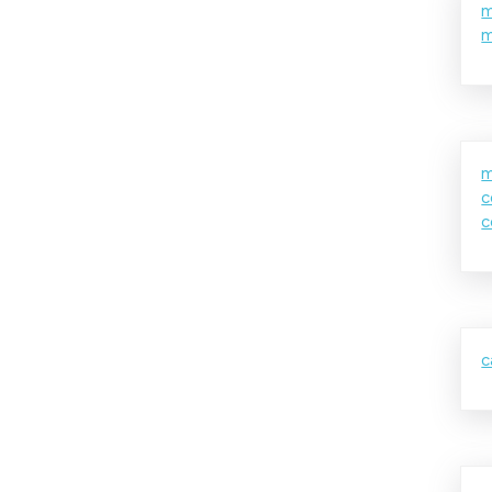
m
m
m
c
c
c