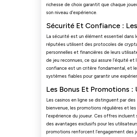
richesse de choix garantit que chaque joueu
son niveau d’expérience.
Sécurité Et Confiance : Les
La sécurité est un élément essentiel dans 
réputées utilisent des protocoles de crypt
personnelles et financières de leurs utilisa
de jeu reconnues, ce qui assure l’équité et 
confiance est un critère fondamental, et 
systèmes fiables pour garantir une expérie
Les Bonus Et Promotions : U
Les casinos en ligne se distinguent par des
bienvenue, les promotions régulières et l
l’expérience du joueur. Ces offres incluent
des avantages exclusifs pour les utilisateur
promotions renforcent l’engagement des jo