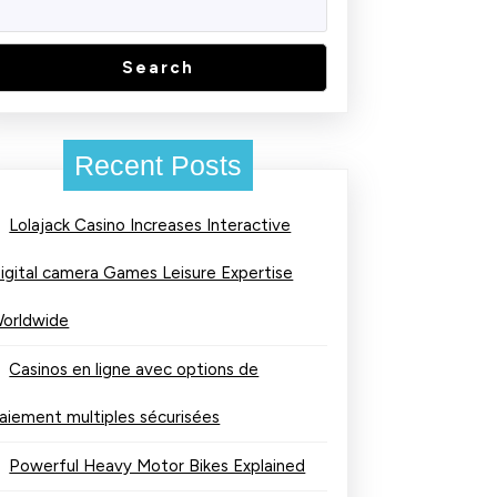
Search
Recent Posts
Lolajack Casino Increases Interactive
igital camera Games Leisure Expertise
orldwide
Casinos en ligne avec options de
aiement multiples sécurisées
Powerful Heavy Motor Bikes Explained