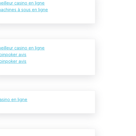
eilleur casino en ligne
achines à sous en ligne
eilleur casino en ligne
oinpoker avis
oinpoker avis
asino en ligne