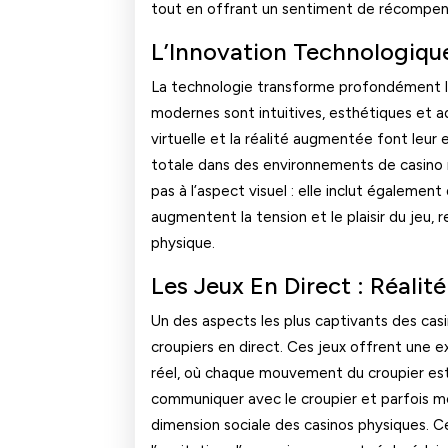
tout en offrant un sentiment de récompens
L’Innovation Technologique
La technologie transforme profondément l’e
modernes sont intuitives, esthétiques et a
virtuelle et la réalité augmentée font leur
totale dans des environnements de casino r
pas à l’aspect visuel : elle inclut également
augmentent la tension et le plaisir du jeu, 
physique.
Les Jeux En Direct : Réalité
Un des aspects les plus captivants des casin
croupiers en direct. Ces jeux offrent une 
réel, où chaque mouvement du croupier est 
communiquer avec le croupier et parfois mê
dimension sociale des casinos physiques. 