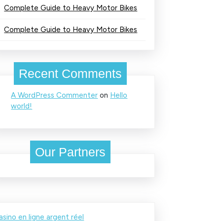
Complete Guide to Heavy Motor Bikes
Complete Guide to Heavy Motor Bikes
Recent Comments
A WordPress Commenter
on
Hello
world!
Our Partners
asino en ligne argent réel