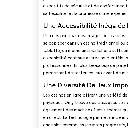
dispositifs de sécurité et de confort inédits
sa flexibilité, et la promesse d’une expérie
Une Accessibilité Inégalée
L’un des principaux avantages des casinos en 
se déplacer dans un casino traditionnel ou d
tablette, ou même un smartphone suffise
disponibilité continue attire une clientèle 
professionnels. En plus, beaucoup de plate
permettant de tester les jeux avant de mise
Une Diversité De Jeux Imp
Les casinos en ligne offrent une variété de
physiques. On y trouve des classiques tels q
également des machines à sous thématiques,
en direct. La technologie permet de créer
originales comme les jackpots progressifs, 